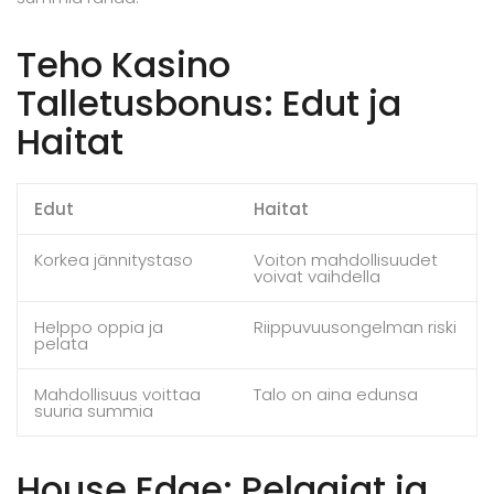
Teho Kasino
Talletusbonus: Edut ja
Haitat
Edut
Haitat
Korkea jännitystaso
Voiton mahdollisuudet
voivat vaihdella
Helppo oppia ja
Riippuvuusongelman riski
pelata
Mahdollisuus voittaa
Talo on aina edunsa
suuria summia
House Edge: Pelaajat ja