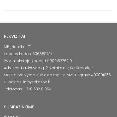
REKVIZITAI
MB „Namiko LT“
Įmonės kodas: 306689701
PVM mokėtojo kodas: LT100016726210
Adresas: Paukštyno g. 2, Antakalnis, Kaišiadorių r.
Maisto tvarkymo subjekto reg. nr. VMVT sąraše 490001066
El. paštas:
info@ekozoe.lt
Telefonas: +370 632 01064
SUSIPAŽINKIME
Apie mus