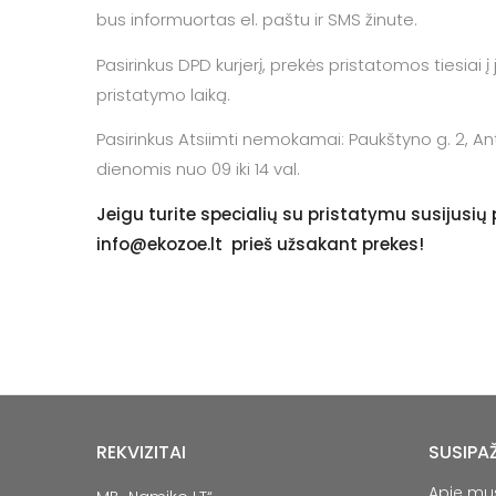
bus informuortas el. paštu ir SMS žinute.
Pasirinkus DPD kurjerį, prekės pristatomos tiesiai 
pristatymo laiką.
Pasirinkus Atsiimti nemokamai: Paukštyno g. 2, Anta
dienomis nuo 09 iki 14 val.
Jeigu turite specialių su pristatymu susijus
info@ekozoe.lt
prieš užsakant prekes!
REKVIZITAI
SUSIPA
Apie mu