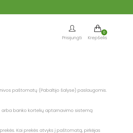
0
Prisijungti
Krepšelis
mnivos paštomatų (Pabaltijo šalyse) paslaugomis.
 arba banko kortelių aptarnavimo sistemą
 prekės. Kai prekės atvyks į paštomatą, pirkėjas