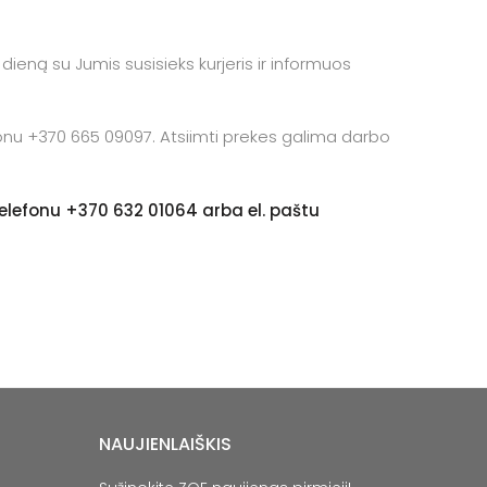
dieną su Jumis susisieks kurjeris ir informuos
fonu +370 665 09097. Atsiimti prekes galima darbo
telefonu
+370 632 01064
arba el. paštu
NAUJIENLAIŠKIS