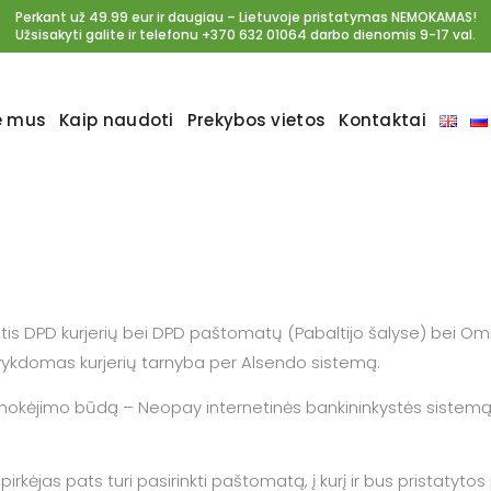
Perkant už 49.99 eur ir daugiau – Lietuvoje pristatymas NEMOKAMAS!
Užsisakyti galite ir telefonu +370 632 01064 darbo dienomis 9-17 val.
e mus
Kaip naudoti
Prekybos vietos
Kontaktai
tis DPD kurjerių bei DPD paštomatų (Pabaltijo šalyse) bei O
 vykdomas kurjerių tarnyba per Alsendo sistemą.
okėjimo būdą – Neopay internetinės bankininkystės sistemą
ėjas pats turi pasirinkti paštomatą, į kurį ir bus pristatytos