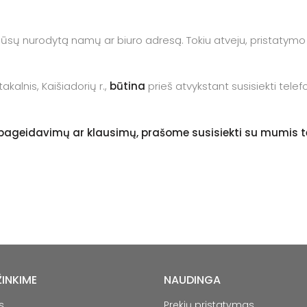
į jūsų nurodytą namų ar biuro adresą. Tokiu atveju, pristatymo 
kalnis, Kaišiadorių r.,
būtina
prieš atvykstant susisiekti tele
ių pageidavimų ar klausimų, prašome susisiekti su mumis 
ŽINKIME
NAUDINGA
s
Prekių pristatymas