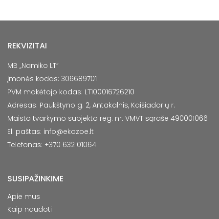
REKVIZITAI
MB „Namiko LT“
Įmonės kodas: 306689701
PVM mokėtojo kodas: LT100016726210
Adresas: Paukštyno g. 2, Antakalnis, Kaišiadorių r.
Maisto tvarkymo subjekto reg. nr. VMVT sąraše 490001066
El. paštas:
info@ekozoe.lt
Telefonas: +370 632 01064
SUSIPAŽINKIME
Apie mus
Kaip naudoti