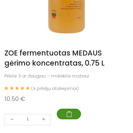
ZOE fermentuotas MEDAUS
gėrimo koncentratas, 0.75 L
Pirkite 3 ar daugiau – mokėkite mažiau!
(
4
pirkėjų atsiliepimai)
4
Įvertinim
10.50
€
as:
5.00
iš 5
(viso
įvertinim
ų:
)
Kiekis