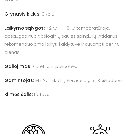
Grynasis kiekis:
0.75 L.
Laikymo sąlygos:
+
2
°C – +
18
°C temperatūroje,
apsaugoti nuo tiesioginių saulės spindulių.
Atidarius
rekomenduojama laikyti šaldytuve ir suvartoti per 45
dienas.
Galiojimas:
žiūrėti ant pakuotės.
Gamintojas:
MB Namiko LT, Vieversio g. 8, Kaišiadorys
Kilmės šalis:
Lietuva.