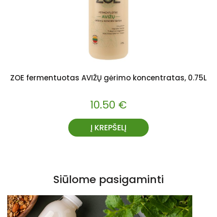
ZOE fermentuotas AVIŽŲ gėrimo koncentratas, 0.75L
10.50
€
Į KREPŠELĮ
Siūlome pasigaminti