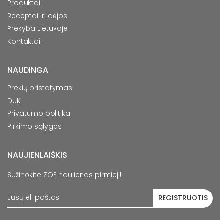
Produktai
Receptai ir idėjos
Prekyba Lietuvoje
Kontaktai
NAUDINGA
Prekių pristatymas
DUK
Privatumo politika
Pirkimo sąlygos
NAUJIENLAIŠKIS
Sužinokite ZOE naujienas pirmieji!
J
ū