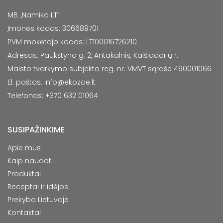
MB „Namiko LT“
Įmonės kodas: 306689701
PVM mokėtojo kodas: LT100016726210
Adresas: Paukštyno g. 2, Antakalnis, Kaišiadorių r.
Maisto tvarkymo subjekto reg. nr. VMVT sąraše 490001066
El. paštas:
info@ekozoe.lt
Telefonas: +370 632 01064
SUSIPAŽINKIME
Apie mus
Kaip naudoti
Produktai
Receptai ir idėjos
Prekyba Lietuvoje
Kontaktai